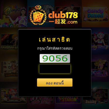
เล่นสาธิต
กรุณาใส่รหัสตรวจสอบ
ลอง ตอนนี้