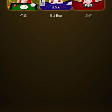
体育
色碟
Bai Buu
魚蝦
彩票
Bingo
Mines
Crash
RNG
Poker