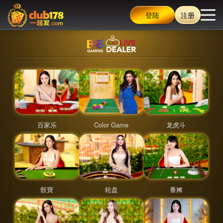
登陆
注册
查看最新消息：在我们
首页
真人娱乐场
百家乐
Color Game
龙虎斗
电子游戏
Fortune
骰寶
轮盘
番摊