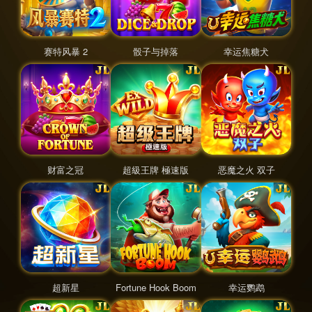
体育
彩票
赛特风暴 2
骰子与掉落
幸运焦糖犬
Bingo
Mines
财富之冠
超級王牌 極速版
恶魔之火 双子
Crash
RNG
超新星
Fortune Hook Boom
幸运鹦鹉
Poker