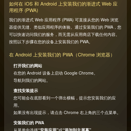
体育
如何在 iOS 和 Android 上安装我们的渐进式 Web 应
用程序 (PWA)
我们的渐进式 Web 应用程序 (PWA) 可直接从您的 Web 浏览
彩票
器提供无缝、类似应用程序的体验。通过安装我们的 PWA，您
可以快速访问我们的服务，而无需从应用商店下载任何内容。
按照以下步骤在您的设备上安装我们的 PWA。
Bingo
在 Android 上安装我们的 PWA（Chrome 浏览器）
Mines
打开我们的网站
在您的 Android 设备上启动 Google Chrome。
导航到我们的网站。
Crash
查找安装提示
您可能会在底部看到一个弹出横幅，提示您安装我们的应
RNG
用。
如果没有出现提示，请点击 Chrome 右上角的三个点菜单。
安装我们的 PWA
Poker
从菜单中选择
“安装应用”
或
“添加到主屏幕”
。