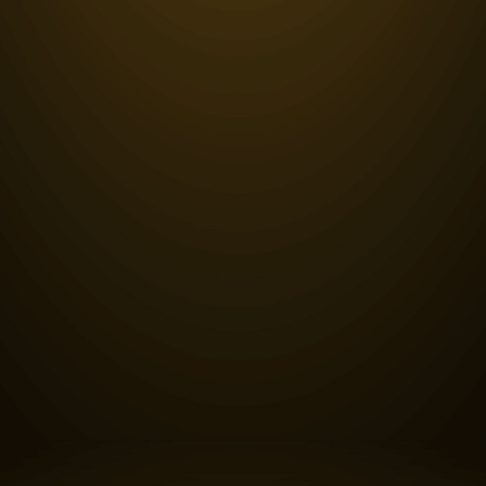
Thể Thao
Số Đề
Bingo
Mines
Crash
RNG
Poker