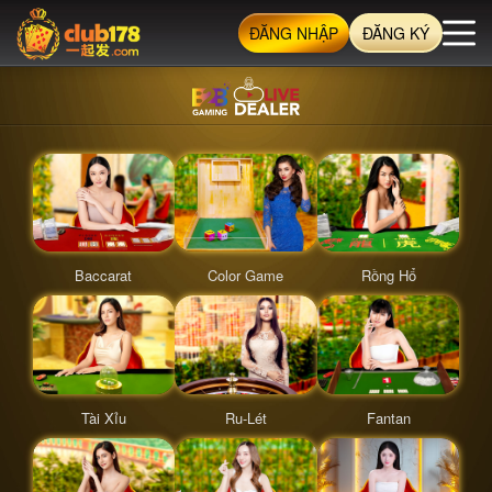
ĐĂNG NHẬP
ĐĂNG KÝ
Khám phá trò chơi mới nhất: C
Trang Chủ
Sòng Bạc
Baccarat
Color Game
Rồng Hổ
Nổ Hũ
Fortune
Tài Xỉu
Ru-Lét
Fantan