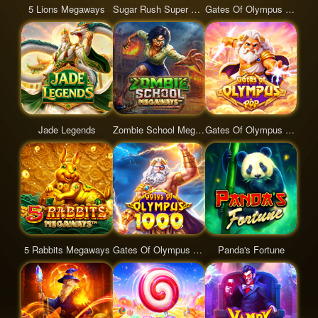
Thể Thao
5 Lions Megaways
Sugar Rush Super Scatter
Gates Of Olympus Super Scatter
Số Đề
Bingo
Jade Legends
Zombie School Megaways
Gates Of Olympus POP
Mines
Crash
5 Rabbits Megaways
Gates Of Olympus 1000
Panda's Fortune
RNG
Poker