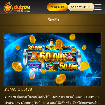
เข้าสู่ระบบ
การลงทะเบียน
เกี่ยวกับ
ตรวจสอบข้อมูลล่าสุด: เล่น 
บ้าน
คาสิโน สด
สล็อต
เกี่ยวกับ Club178
Fortune
Club178 คือคาสิโนออนไลน์ที่ใช้ Bitcoin แห่งแรกในเอเชีย Club178
เข้าสู่วงการ iGaming ในปี 2013 และได้สร้างชื่อเสียงให้กับตัวเองใน