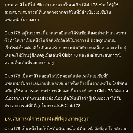
กีฬา
ฐานะคาสิโนที่ใช้ Bitcoin แห่งแรกในเอเชีย Club178 ช่วยให้ผู้ใช้
สัมผัสประสบการณ์ที่แตกต่างจากคาสิโนที่มีสำเนียงเอเชียใน
แพลตฟอร์มของเรา
ล๊อตเตอร์รี่
Club178 อยู่ในวงการนี้มาหลายปีและได้รับชื่อเสียงอย่างน่าเกรงขาม
ซึ่งทำให้เราเป็นหนึ่งในชื่อที่เชื่อถือได้ในวงการนี้ ด้วยชุดเกมบน
Bingo
เว็บไซต์ตั้งแต่คาสิโนดีลเลอร์สด การพนันกีฬา เกมสล็อต และเคโน ผู้
เล่นจะไม่มีวันรู้สึกหดหู่เมื่อเล่นที่ Club178 และสัมผัสประสบการณ์
ความตื่นเต้นที่รอพวกเขาอยู่
Mines
Club178 เป็นคาสิโนออนไลน์บิตคอยน์แห่งแรกในเอเชียที่มี
แพลตฟอร์มการเล่นเกมที่ปลอดภัยมากซึ่งสร้างขึ้นจากเทคโนโลยีที่ทัน
Crash
สมัย ​​ผู้ใช้สามารถคาดหวังการอัปเดตเป็นประจำจาก Club178 ได้เสมอ
เนื่องจากเราทำงานอย่างต่อเนื่องเพื่อให้แน่ใจว่าผู้เล่นของเราได้รับ
RNG
ประสบการณ์ที่ดีที่สุดในการเล่นที่ Club178
ประสบการณ์การเดิมพันที่มีคุณภาพสูงสุด
Poker
Club178 เป็นหนึ่งในเว็บไซต์พนันออนไลน์ที่น่าเชื่อถือที่สุด โดยอิงจาก