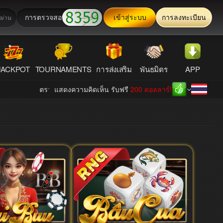
เข้าสู่ระบบ
การลงทะเบียน
สผ่าน
JACKPOT
TOURNAMENTS
การส่งเสริม
พันธมิตร
APP
ตรวจสอบข้อมูลล่าสุด: เล่น เหมือง B2B - ดราก้อนทาวเวอร์ บนเ
แสดงความคิดเห็น รับฟรี
200 ดอลลาร์!