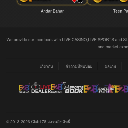
Andar Bahar
Teen Pat
We provide our members with LIVE CASINO,LIVE SPORTS and SLOT 
and market exper
เกี่ยวกับ
คำถามที่พบบ่อย
ผลเกม
© 2013-2026 Club178 สงวนลิขสิทธิ์