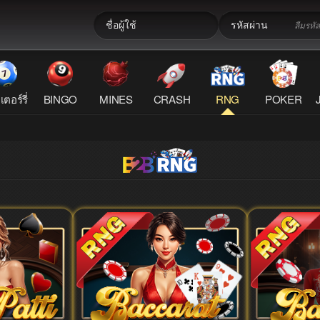
ลืมรหั
เตอร์รี่
BINGO
MINES
CRASH
RNG
POKER
QR Android