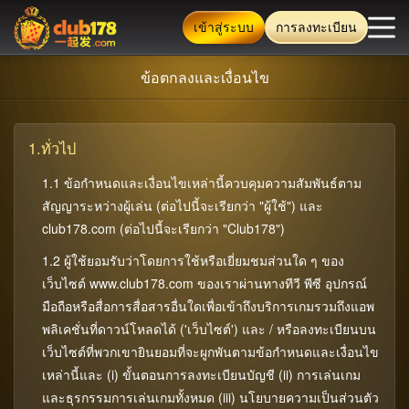
เข้าสู่ระบบ
การลงทะเบียน
ข้อตกลงและเงื่อนไข
- ดราก้อนทาวเวอร์ บนเว็บไซต์ของเรา!
1.ทั่วไป
บ้าน
1.1 ข้อกำหนดและเงื่อนไขเหล่านี้ควบคุมความสัมพันธ์ตาม
สัญญาระหว่างผู้เล่น (ต่อไปนี้จะเรียกว่า "ผู้ใช้") และ
คาสิโน สด
club178.com (ต่อไปนี้จะเรียกว่า "Club178")
1.2 ผู้ใช้ยอมรับว่าโดยการใช้หรือเยี่ยมชมส่วนใด ๆ ของ
เว็บไซต์ www.club178.com ของเราผ่านทางทีวี พีซี อุปกรณ์
สล็อต
มือถือหรือสื่อการสื่อสารอื่นใดเพื่อเข้าถึงบริการเกมรวมถึงแอพ
พลิเคชั่นที่ดาวน์โหลดได้ ('เว็บไซต์') และ / หรือลงทะเบียนบน
Fortune
เว็บไซต์ที่พวกเขายินยอมที่จะผูกพันตามข้อกำหนดและเงื่อนไข
เหล่านี้และ (i) ขั้นตอนการลงทะเบียนบัญชี (ii) การเล่นเกม
และธุรกรรมการเล่นเกมทั้งหมด (iii) นโยบายความเป็นส่วนตัว