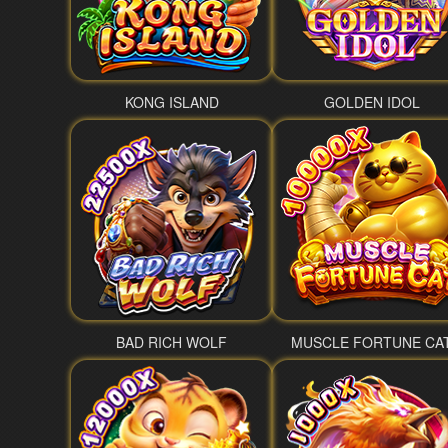
KONG ISLAND
GOLDEN IDOL
BAD RICH WOLF
MUSCLE FORTUNE CA