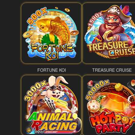
FORTUNE KOI
TREASURE CRUISE