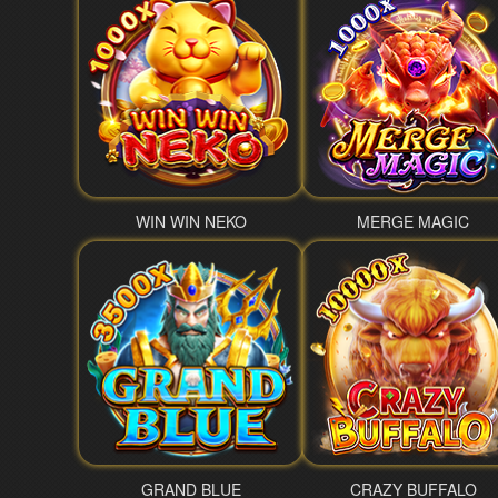
WIN WIN NEKO
MERGE MAGIC
GRAND BLUE
CRAZY BUFFALO