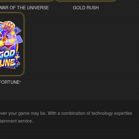
WAR OF THE UNIVERSE
GOLD RUSH
FORTUNE⁺
r your game may be. With a combination of technology expertise
tainment service.