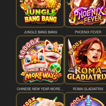
JUNGLE BANG BANG
PHOENIX FEVER
CHINESE NEW YEAR MOREWAYS
ROMA GLADIATRIX