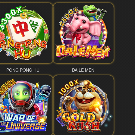
PONG PONG HU
DA LE MEN