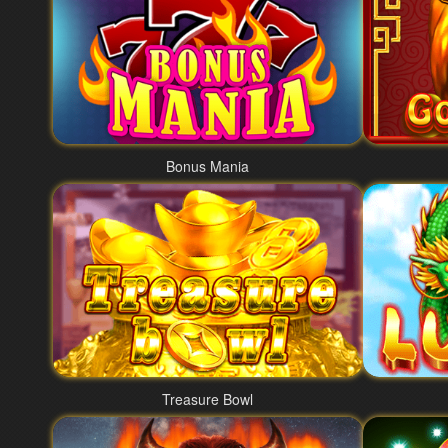
Bonus Mania
Treasure Bowl