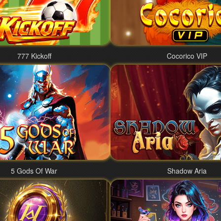
777 Kickoff
Cocorico VIP
5 Gods Of War
Shadow Aria