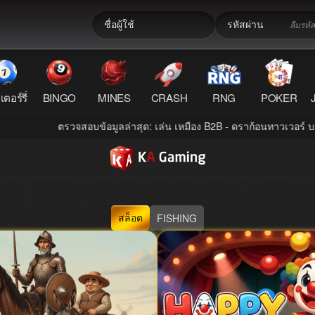
ลืมรหั
เตอร์รี่
BINGO
MINES
CRASH
RNG
POKER
ด: เล่น เหมือง B2B - ดราก้อนทาวเวอร์ บนเว็บไซต์ของเรา!
QR Android
สล็อต
FISHING