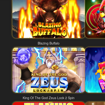
Blazing Buffalo
King Of The God Zeus Lock 2 Spin