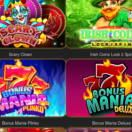
Scary Clown
Irish Coins Lock 2 Spi
Bonus Mania Plinko
Bonus Mania Deluxe