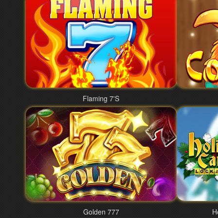
Flaming 7's
Golden 777
H