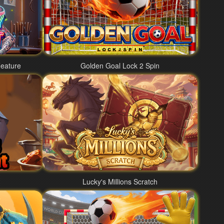
Feature
Golden Goal Lock 2 Spin
Lucky's Millions Scratch