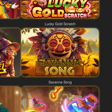
Lucky Gold Scratch
Savanna Song