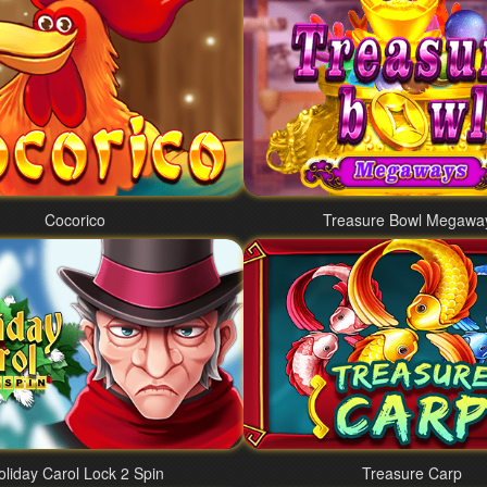
Cocorico
Treasure Bowl Megawa
oliday Carol Lock 2 Spin
Treasure Carp